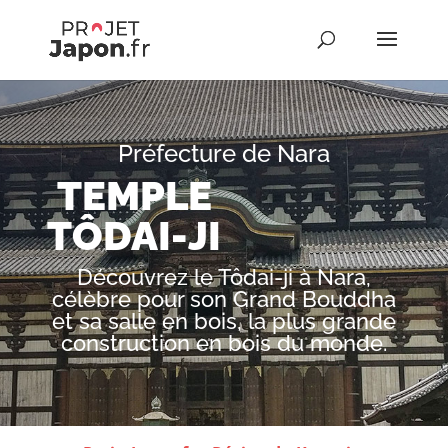
Préfecture de Nara
TEMPLE
TÔDAI-JI
Découvrez le Tôdai-ji à Nara,
célèbre pour son Grand Bouddha
et sa salle en bois, la plus grande
construction en bois du monde.