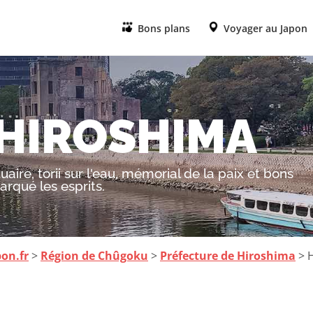
Bons plans
Voyager au Japon
 HIROSHIMA
aire, torii sur l'eau, mémorial de la paix et bons
arqué les esprits.
pon.fr
>
Région de Chûgoku
>
Préfecture de Hiroshima
> 