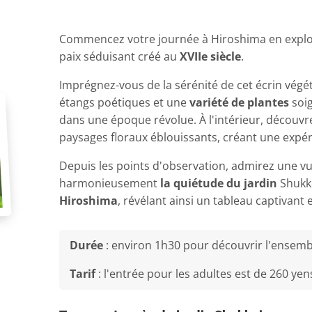
Commencez votre journée à Hiroshima en explo
paix séduisant créé au
XVIIe siècle
.
Imprégnez-vous de la sérénité de cet écrin végé
étangs poétiques et une
variété de plantes
soi
dans une époque révolue. À l'intérieur, découv
paysages floraux éblouissants, créant une expé
Depuis les points d'observation, admirez une 
harmonieusement
la quiétude du jardin
Shukke
Hiroshima
, révélant ainsi un tableau captivant 
Durée
: environ 1h30 pour découvrir l'ensembl
Tarif
: l'entrée pour les adultes est de
260 yen