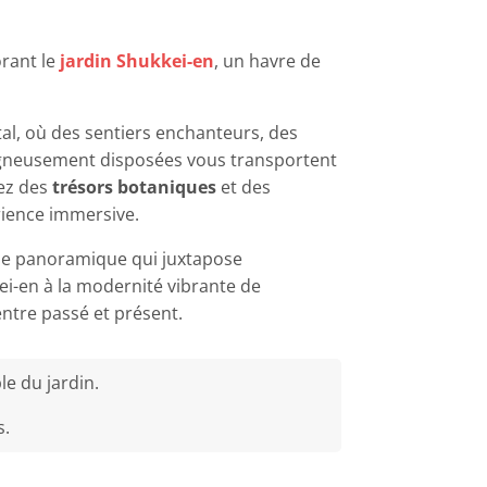
rant le
jardin Shukkei-en
, un havre de
tal, où des sentiers enchanteurs, des
gneusement disposées vous transportent
rez des
trésors botaniques
et des
rience immersive.
vue panoramique qui juxtapose
i-en à la modernité vibrante de
entre passé et présent.
e du jardin.
s
.