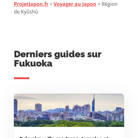
ProjetJapon.fr
>
Voyager au Japon
> Région
de Kyûshû
Derniers guides sur
Fukuoka