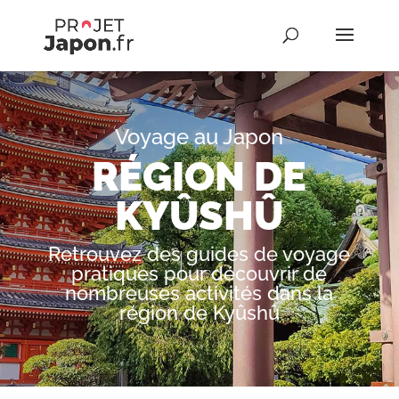
Voyage au Japon
RÉGION DE
KYÛSHÛ
Retrouvez des guides de voyage
pratiques pour découvrir de
nombreuses activités dans la
région de Kyûshû