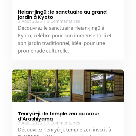
Heian-jingû : le sanctuaire au grand
jardin à Kyoto
3 Août 2025
|
0 Commentaires
Découvrez le sanctuaire Heian-jingû à
Kyoto, célèbre pour son immense torii et
son jardin traditionnel, idéal pour une
promenade culturelle.
Tenryû-ji : le temple zen au cœur
d’Arashiyama
3 Août 2025
|
0 Commentaires
Découvrez Tenryû-ji, temple zen inscrit à