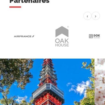
Partenaires
‹
›