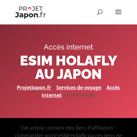
Accès internet
ESIM HOLAFLY
AU JAPON
ProjetJapon.fr
>
Services de voyage
>
Accès
internet
> eSIM Holafly
Cet article contient des liens d'affiliation :
commander votre eSIM Holafly via ces liens ne