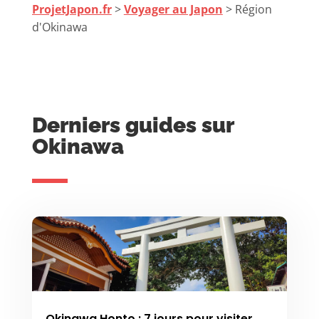
ProjetJapon.fr
>
Voyager au Japon
> Région
d'Okinawa
Derniers guides sur
Okinawa
Okinawa Honto : 7 jours pour visiter