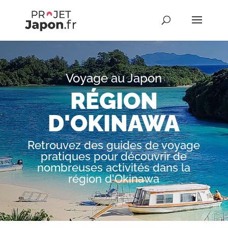
Voyage au Japon
RÉGION
D'OKINAWA
Retrouvez des guides de voyage
pratiques pour découvrir de
nombreuses activités dans la
région d'Okinawa