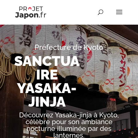
Préfecture de Kyoto
SANCTUA
IRE
YASAKA-
JINJA
Découvrez Yasaka-jinja à Kyoto,
célèbre pour son ambiance
nocturne illuminée par des
lanternes.