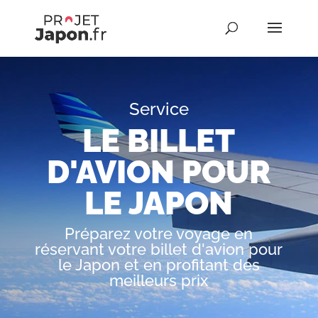
Service
LE BILLET
D'AVION POUR
LE JAPON
Préparez votre voyage en
réservant votre billet d'avion pour
le Japon et en profitant des
meilleurs prix