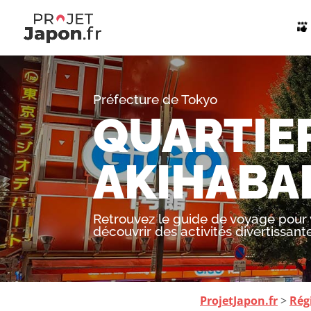
Préfecture de Tokyo
QUARTIE
AKIHABA
Retrouvez le guide de voyage pour v
découvrir des activités divertissant
ProjetJapon.fr
>
Rég