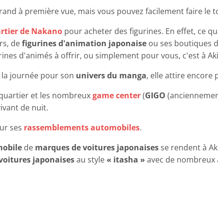
and à première vue, mais vous pouvez facilement faire le to
rtier de Nakano
pour acheter des figurines. En effet, ce qua
rs, de
figurines d'animation japonaise
ou ses boutiques d'
urines d'animés à offrir, ou simplement pour vous, c'est à A
 la journée pour son
univers du manga
, elle attire encore
 quartier et les nombreux
game center
(
GIGO
(anciennemen
vant de nuit.
our ses
rassemblements automobiles
.
mobile
de
marques de voitures japonaises
se rendent à A
voitures japonaises
au style
« itasha »
avec de nombreux a