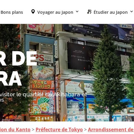
Bons plans
Voyager au Japon
Étudier au Japon
R DE
RA
isiter le quartier de Akihabara et
es
ion du Kanto
>
Préfecture de Tokyo
>
Arrondissement de