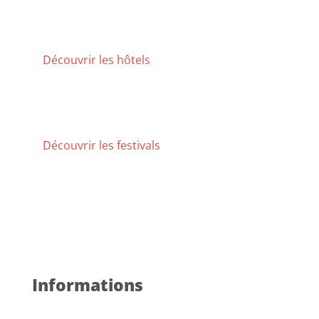
confortable ?
Découvrez les hébergements où
j'ai pu séjourner.
Découvrir les hôtels
Découvrez les festivals annuels de Tokyo
pour profiter d'une expérience unique et
locale.
Découvrir les festivals
Informations