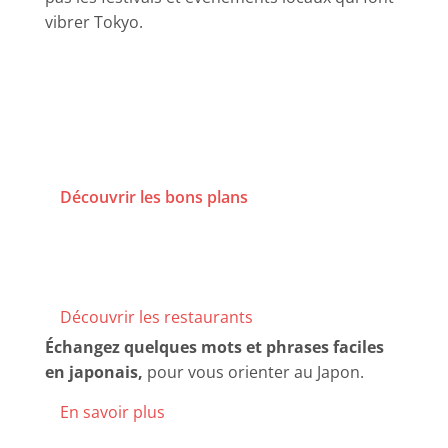
vibrer Tokyo.
Simplifiez votre voyage au Japon
grâce à des
bons plans et offres exclusives sélectionnés
pour vous.
Découvrir les bons plans
Découvrez de bonnes adresses de
restaurants testés
pour simplifier votre quête
gastronomique.
Découvrir les restaurants
Échangez quelques mots et phrases faciles
en japonais,
pour vous orienter au Japon.
En savoir plus
Vous cherchez un hôtel abordable et