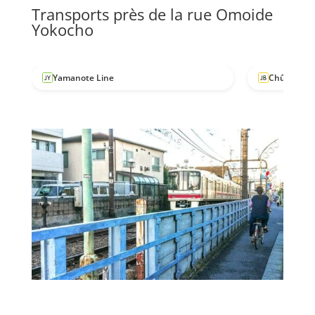
Transports près de la rue Omoide
Yokocho
Yamanote Line
Chûô-sôbu 