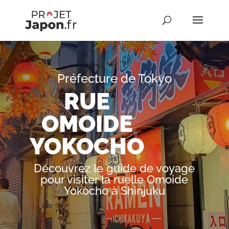
Préfecture de Tokyo
RUE
OMOIDE
YOKOCHO
Découvrez le guide de voyage
pour visiter la ruelle Omoide
Yokocho à Shinjuku