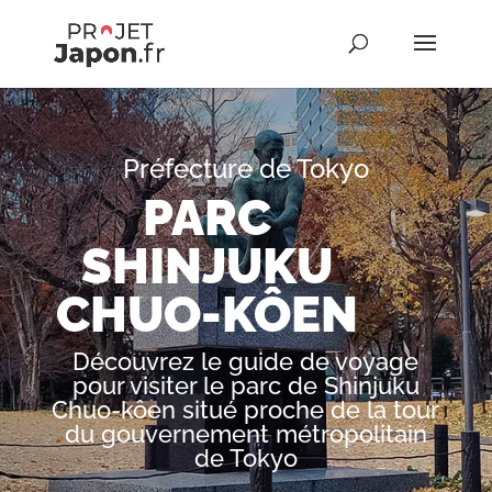
Préfecture de Tokyo
PARC
SHINJUKU
CHUO-KÔEN
Découvrez le guide de voyage
pour visiter le parc de Shinjuku
Chuo-kôen situé proche de la tour
du gouvernement métropolitain
de Tokyo