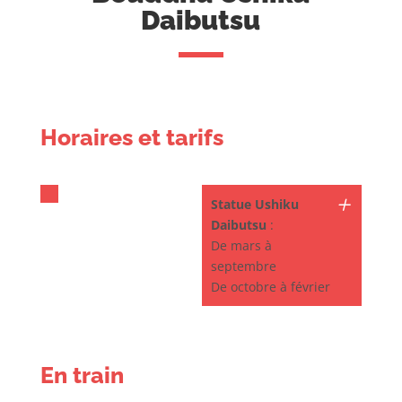
Daibutsu
Horaires et tarifs
Statue Ushiku
Daibutsu
:
De mars à
septembre
De octobre à février
En train