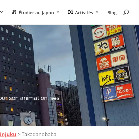
Étudier au Japon
Activités
Blog
our son animation, ses
hinjuku
> Takadanobaba