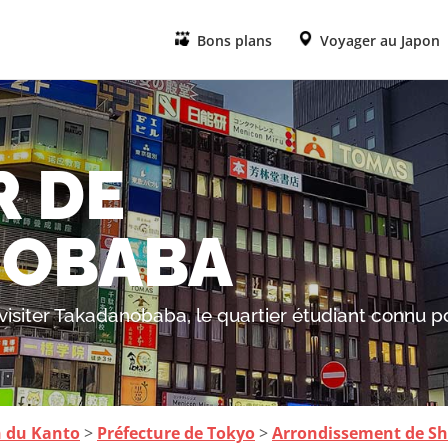
Bons plans
Voyager au Japon
R DE
NOBABA
visiter Takadanobaba, le quartier étudiant connu p
n du Kanto
>
Préfecture de Tokyo
>
Arrondissement de S