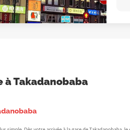
ue à Takadanobaba
akadanobaba
s simple. Dès votre arrivée à la gare de Takadanobaba, le q