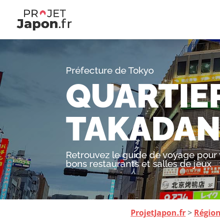
Préfecture de Tokyo
QUARTIE
TAKADA
Retrouvez le guide de voyage pour 
bons restaurants et salles de jeux
ProjetJapon.fr
>
Régio