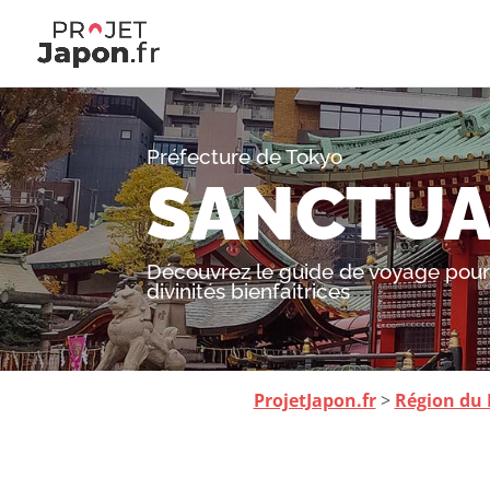
Préfecture de Tokyo
SANCTUA
Découvrez le guide de voyage pour 
divinités bienfaitrices
ProjetJapon.fr
>
Région du