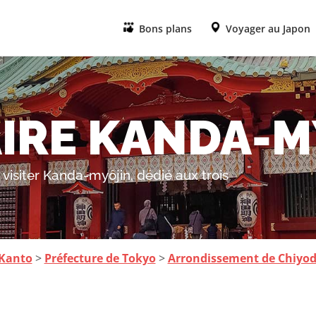
Bons plans
Voyager au Japon
IRE KANDA-M
visiter Kanda-myôjin, dédié aux trois
 Kanto
>
Préfecture de Tokyo
>
Arrondissement de Chiyo