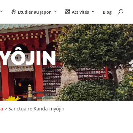
Étudier au Japon
Activités
Blog
YÔJIN
da
> Sanctuaire Kanda-myôjin