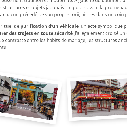
eusement tradition et modernité. À gauche du bâtiment pri
 structures et objets japonais. En poursuivant la promenade
s
, chacun précédé de son propre torii, nichés dans un coin p
n
rituel de purification d’un véhicule
, un acte symbolique p
urer des trajets en toute sécurité
. J’ai également croisé un
Le contraste entre les habits de mariage, les structures anc
nte.