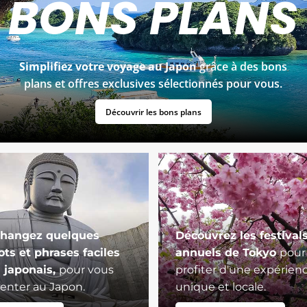
BONS PLANS
Simplifiez votre voyage au Japon
grâce à des bons
plans et offres exclusives sélectionnés pour vous.
Découvrir les bons plans
hangez quelques
Découvrez les festival
ts et phrases faciles
annuels de Tokyo
pour
 japonais,
pour vous
profiter d'une expérien
ienter au Japon.
unique et locale.