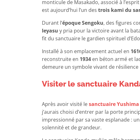
monticule de Masakado, associé à l’espri
est aujourd’hui l’un des
trois kami du sa
Durant l’
époque Sengoku
, des figures c
Ieyasu
y pria pour la victoire avant la bat
fit du sanctuaire le gardien spirituel d’E
Installé à son emplacement actuel en
161
reconstruite en
1934
en béton armé et la
demeure un symbole vivant de résilience e
Visiter le sanctuaire Kan
Après avoir visité le
sanctuaire Yushim
j’aurais choisi d’entrer par la porte princi
impressionné par sa vaste esplanade : u
solennité et de grandeur.