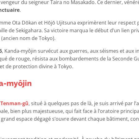
t vengeur du seigneur Taira no Masakado. Ce dernier, vénér
nctuaire
.
omme Ota Dōkan et Hōjō Ujitsuna exprimèrent leur respect 
aille de Sekigahara. Sa victoire marqua le début d’un lien pri
do (ancien nom de Tokyo).
6
, Kanda-myôjin survécut aux guerres, aux séismes et aux in
qué de rouge, résista aux bombardements de la Seconde Gue
t de protection divine à Tokyo.
da-myôjin
a Tenman-gû
, situé à quelques pas de là, je suis arrivé par l
pale, bien plus majestueuse, qui fait face à l’oratoire princip
n grand espace dégagé s’ouvre devant chaque bâtiment, con