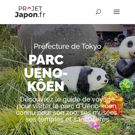
Préfecture de Tokyo
PARC
UENO-
KÔEN
Découvrez le guide de voyage
pour visiter le parc d'Ueno-kôen,
connu pour son zoo, ses musées,
ses temples et sanctuaires