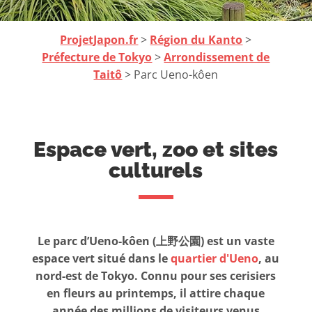
ProjetJapon.fr
>
Région du Kanto
>
Préfecture de Tokyo
>
Arrondissement de
Taitô
> Parc Ueno-kôen
Espace vert, zoo et sites
culturels
Le parc d’Ueno-kôen (上野公園) est un vaste
espace vert situé dans le
quartier d'Ueno
, au
nord-est de Tokyo. Connu pour ses cerisiers
en fleurs au printemps, il attire chaque
année des millions de visiteurs venus