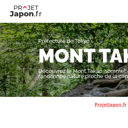
Préfecture de Tokyo
MONT TA
Découvrez le Mont Takao, sommet d
randonnée nature proche de la capi
ProjetJapon.fr