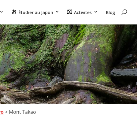
Étudier au Japon
Activités
Blog
yo
> Mont Takao