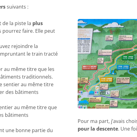
ers
suivants :
it de la piste la
plus
pourrez faire. Elle peut
uvez rejoindre la
mpruntant le train tracté
ier au même titre que les
âtiments traditionnels.
ce sentier au même titre
ver des bâtiments
 sentier au même titre que
des bâtiments
Pour ma part, j’avais chois
pour la descente
. Une fo
nt une bonne partie du