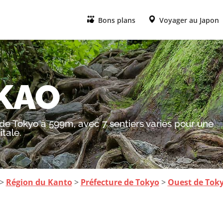
Bons plans
Voyager au Japon
KAO
e Tokyo à 599m, avec 7 sentiers variés pour une
tale.
>
Région du Kanto
>
Préfecture de Tokyo
>
Ouest de Tok