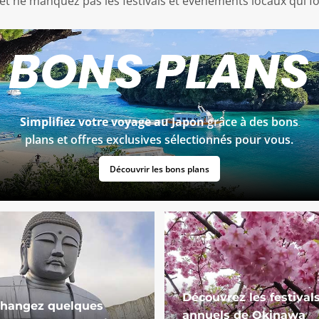
et ne manquez pas les festivals et événements locaux qui fo
BONS PLANS
Simplifiez votre voyage au Japon
grâce à des bons
plans et offres exclusives sélectionnés pour vous.
Découvrir les bons plans
Découvrez les festival
hangez quelques
annuels de Okinawa