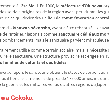
 remonte à
l’ère Meiji
. En 1906, la
préfecture d’Okinawa
org
es soldats originaires de la région ayant péri durant les g
re de ce qui deviendra un
lieu de commémoration centra
nom d’
Okinawa Shôkonsha
, avant d’être rebaptisé Okinawa
re de l’Intérieur japonais comme
sanctuaire dédié aux mort
urds bombardements, mais le sanctuaire parvient miraculeuse
orairement utilisé comme terrain scolaire, mais la nécessit
re le sanctuaire. Une structure provisoire est érigée en 19
s familles de défunts et des fidèles
.
inawa au Japon, le sanctuaire obtient le statut de corporatio
hui, il honore la mémoire de près de 178 000 âmes, incluant
de la guerre et les militaires venus d’autres régions du Japo
nawa Gokoku