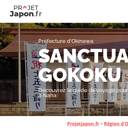
Préfecture d'Okinawa
SANCTUA
GOKOKU
Découvrez le guide de voyage pour 
à Naha
Projetjapon.fr
>
Région d'