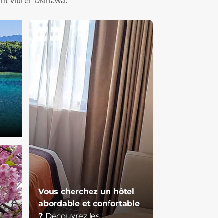
nt vibrer Okinawa.
Vous cherchez un hôtel
s
abordable et confortable
?
Découvrez les