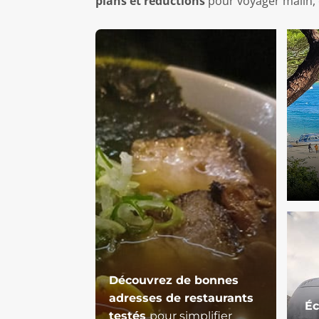
plans et réductions
pour voyager malin, 
Découvrez de bonnes
adresses de restaurants
Éc
testés
pour simplifier