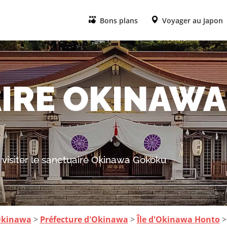
Bons plans
Voyager au Japon
IRE OKINAWA
visiter le sanctuaire Okinawa Gokoku
Okinawa
>
Préfecture d'Okinawa
>
Île d'Okinawa Honto
>