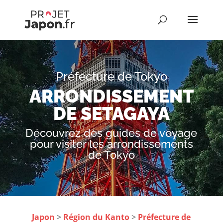
Préfecture de Tokyo
ARRONDISSEMENT
DE SETAGAYA
Découvrez des guides de voyage
pour visiter les arrondissements
de Tokyo
Japon
>
Région du Kanto
>
Préfecture de