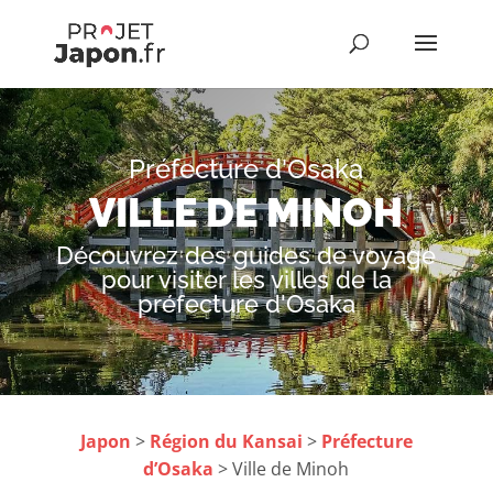
Préfecture d'Osaka
VILLE DE MINOH
Découvrez des guides de voyage
pour visiter les villes de la
préfecture d'Osaka
Japon
>
Région du Kansai
>
Préfecture
d’Osaka
> Ville de Minoh